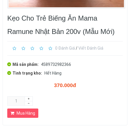
Kẹo Cho Trẻ Biếng Ăn Mama
Ramune Nhật Bản 200v (Mẫu Mới)
0 Đánh Giá
/
Viết Đánh Giá
Mã sản phẩm:
4589732982366
Tình trạng kho:
Hết Hàng
370.000đ
Mua Hàng