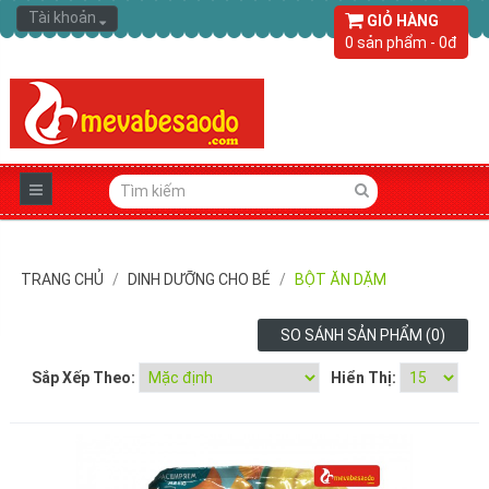
Tài khoản
GIỎ HÀNG
0 sản phẩm - 0đ
TRANG CHỦ
DINH DƯỠNG CHO BÉ
BỘT ĂN DẶM
SO SÁNH SẢN PHẨM (0)
Sắp Xếp Theo:
Hiển Thị: