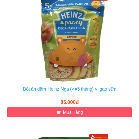
Bột ăn dặm Heinz Nga (>=5 tháng) vị gạo sữa
85.000đ
Mua Hàng