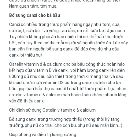
được ưu chuộm tại Úc và được nhiều khách hàng tại Việt
Nam quan tâm, tìm mua.
Bổ sung canxi cho bà bầu
Canxi có nhiều trong thực phẩm hằng ngày như tôm, cua,
sữa bột, sữa bò… và vừng, rau cần, cà rốt, sữa bột đậu nành.
Tuy nhiên không phải ăn bao nhiêu thì cơ thể hấp thụ được
hết, còn tùy theo cơ địa mỗi người và nguồn thức ăn. Lúc này
bạn cần tìm nguồn bổ sung canxi để đáp ứng đủ nhu cầu
canxi bị thiếu hụt
Ostelin vitamin d & calcium cho bà bầu công thức hoàn hảo
kết hợp của vitamin D và canxi, với hàm lượng canxi lên đến
600mg đủ nhu cầu cần thiết trong thời kì mang thai và sau
khi sinh, hơn nữa vitamin D3 có trong canxi ostelin cho bà
bầu giúp bạn hấp thụ canxi tốt nhất từ thực phẩm. Lựa chọn
ostelin vitamin d & calcium bạn hoàn toàn không phải lo lắng
vấn đề thiếu canxi.
Chỉ định sử dụng Ostelin vitamin d & calcium
Bổ sung canxi trong trường hợp thiếu (trong thời kỳ tăng
trưởng, phụ nữ có thai, cho con bú, phụ nữ sau mãn kinh…)
Giúp phòng và điều trị loãng xương.