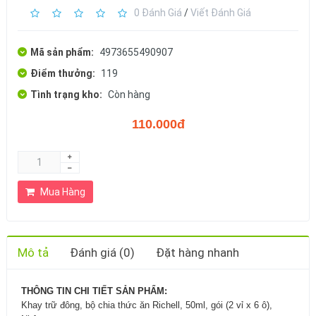
0 Đánh Giá
/
Viết Đánh Giá
Mã sản phẩm:
4973655490907
Điểm thưởng:
119
Tình trạng kho:
Còn hàng
110.000đ
Mua Hàng
Mô tả
Đánh giá (0)
Đặt hàng nhanh
THÔNG TIN CHI TIẾT SẢN PHẨM:
Khay trữ đông, bộ chia thức ăn Richell, 50ml, gói (2 vỉ x 6 ô),