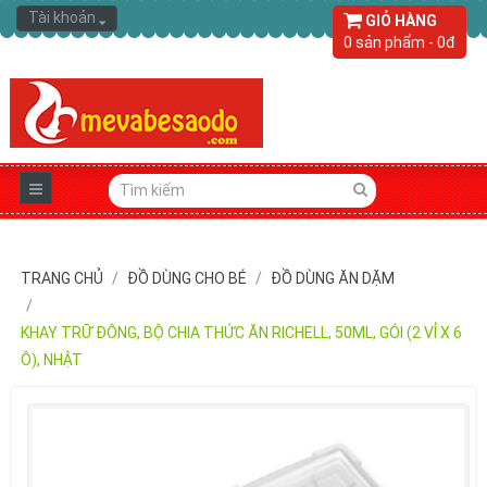
Tài khoản
GIỎ HÀNG
0 sản phẩm - 0đ
TRANG CHỦ
ĐỒ DÙNG CHO BÉ
ĐỒ DÙNG ĂN DẶM
KHAY TRỮ ĐÔNG, BỘ CHIA THỨC ĂN RICHELL, 50ML, GÓI (2 VỈ X 6
Ô), NHẬT