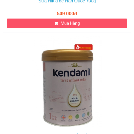
Sữa Hikid dê Hàn Quốc 700g
549.000đ
Mua Hàng