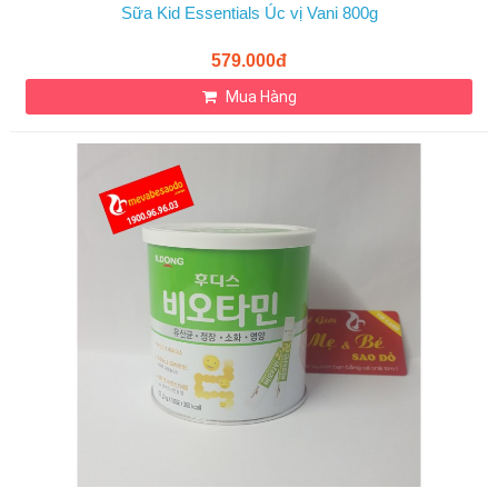
Sữa Kid Essentials Úc vị Vani 800g
579.000đ
Mua Hàng